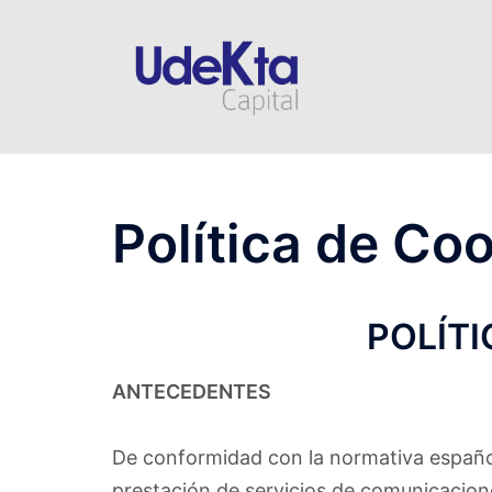
Saltar
al
contenido
Política de Co
POLÍTI
ANTECEDENTES
De conformidad con la normativa español
prestación de servicios de comunicacione