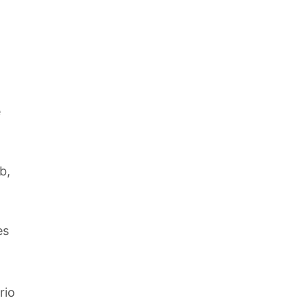
e
b,
es
rio